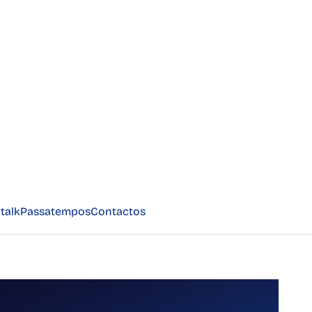
talk
Passatempos
Contactos