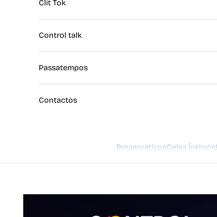
Clit Tok
Control talk
Passatempos
Contactos
Preservativos
Geles Íntimos