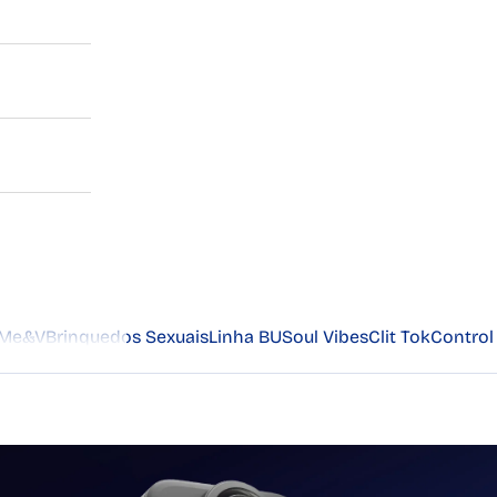
Me&V
Brinquedos Sexuais
Linha BU
Soul Vibes
Clit Tok
Control 