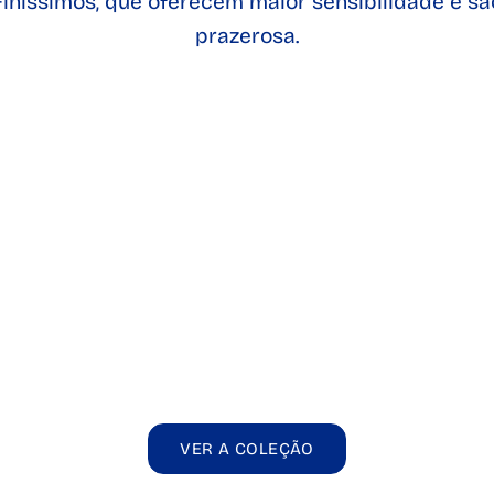
níssimos, que oferecem maior sensibilidade e são
prazerosa.
reservativos
Control Preservativos
Control Pre
 Senso 12 un.
Finissimo XL
Finissimo O
VER A COLEÇÃO